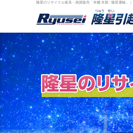
隆星のリサイクル家具・雑貨販売「本棚 木製 - 隆星運輸」