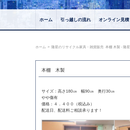
ホーム
引っ越しの流れ
オンライン見積
ホーム
>
隆星のリサイクル家具・雑貨販売
本棚 木製 - 隆
本棚 木製
サイズ：高さ180㎝ 幅90㎝ 奥行30㎝
やや傷有
価格：４．４００（税込み）
配送日、配送料ご相談承ります！