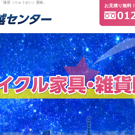
｜「隆星（りゅうせい）運輸」
お見積り無料