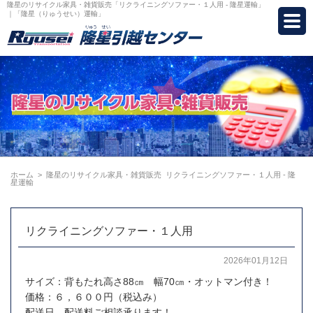
隆星のリサイクル家具・雑貨販売「リクライニングソファー・１人用 - 隆星運輸」
｜「隆星（りゅうせい）運輸」
ホーム
>
隆星のリサイクル家具・雑貨販売
リクライニングソファー・１人用 - 隆
星運輸
リクライニングソファー・１人用
2026年01月12日
サイズ：背もたれ高さ88㎝ 幅70㎝・オットマン付き！
価格：６，６００円（税込み）
配送日、配送料ご相談承ります！